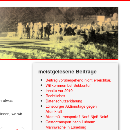
meistgelesene Beiträge
Beitrag vorübergehend nicht erreichbar.
Willkommen bei Subkontur
Inhalte vor 2010
Rechtliches
um etwas
Datenschutzerklärung
Lüneburger Aktionstage gegen
Atomkraft
inden, wo wir
Atommülltransporte? Non! Njet! Nein!
Castortransport nach Lubmin:
Mahnwache in Lüneburg