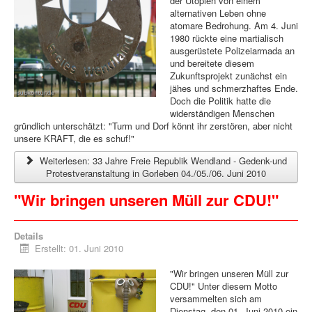
der Utopien von einem
alternativen Leben ohne
atomare Bedrohung. Am 4. Juni
1980 rückte eine martialisch
ausgerüstete Polizeiarmada an
und bereitete diesem
Zukunftsprojekt zunächst ein
jähes und schmerzhaftes Ende.
Doch die Politik hatte die
widerständigen Menschen
gründlich unterschätzt: "Turm und Dorf könnt ihr zerstören, aber nicht
unsere KRAFT, die es schuf!"
Weiterlesen: 33 Jahre Freie Republik Wendland - Gedenk-und
Protestveranstaltung in Gorleben 04./05./06. Juni 2010
"Wir bringen unseren Müll zur CDU!"
Details
Erstellt: 01. Juni 2010
"Wir bringen unseren Müll zur
CDU!" Unter diesem Motto
versammelten sich am
Dienstag, den 01. Juni 2010 ein